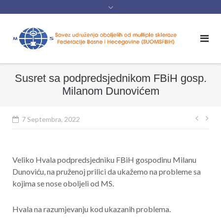
content
Susret sa podpredsjednikom FBiH gosp.
Milanom Dunovićem
Navig
7 Septembra, 2022
član
Veliko Hvala podpredsjedniku FBiH gospodinu Milanu
Dunoviću, na pruženoj prilici da ukažemo na probleme sa
kojima se nose oboljeli od MS.
Hvala na razumjevanju kod ukazanih problema.