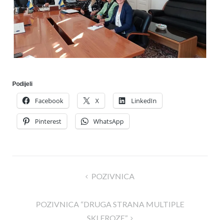
Podijeli
Facebook
X
LinkedIn
Pinterest
WhatsApp
Navigacija
POZIVNICA
članaka
POZIVNICA “DRUGA STRANA MULTIPLE
SKLEROZE”