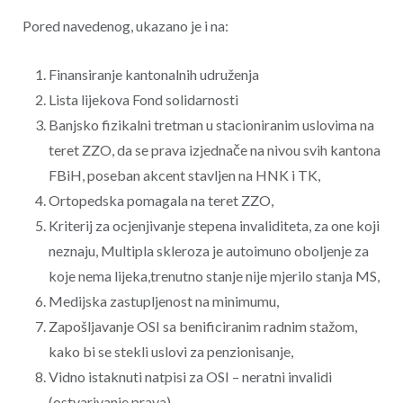
Pored navedenog, ukazano je i na:
Finansiranje kantonalnih udruženja
Lista lijekova Fond solidarnosti
Banjsko fizikalni tretman u stacioniranim uslovima na
teret ZZO, da se prava izjednače na nivou svih kantona
FBiH, poseban akcent stavljen na HNK i TK,
Ortopedska pomagala na teret ZZO,
Kriterij za ocjenjivanje stepena invaliditeta, za one koji
neznaju, Multipla skleroza je autoimuno oboljenje za
koje nema lijeka,trenutno stanje nije mjerilo stanja MS,
Medijska zastupljenost na minimumu,
Zapošljavanje OSI sa benificiranim radnim stažom,
kako bi se stekli uslovi za penzionisanje,
Vidno istaknuti natpisi za OSI – neratni invalidi
(ostvarivanje prava).