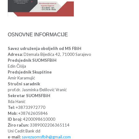
OSNOVNE INFORMACIJE
Savez udruženja oboljelih od MS FBiH
Adresa:
Džemala Bijedića 42, 71000 Sarajevo
Predsjednik SUOMSFBiH
Edin Čišija
Predsjednik Skupštine
Amir Karamujić
Stručni saradnik
prof.dr. Jasminka Đelilović Vranić
Sekretar SUOMSFBiH
Ilda Hanić
Tel:
+38733972770
Mob:
+38762605846
ID broj:
4200098610000
Žiro račun:
3389002206365114
Uni Cedit Bank dd
e-mail:
savezuomsfbih@gmail.com