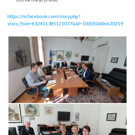
https://m.facebook.com/story.php?
story_fbid=632451385121077&id=100050686620259