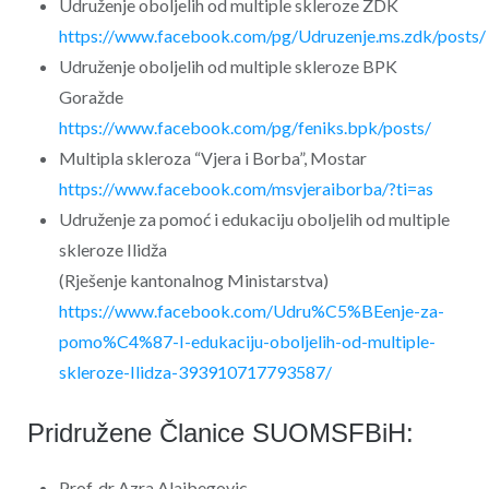
Udruženje oboljelih od multiple skleroze ZDK
https://www.facebook.com/pg/Udruzenje.ms.zdk/posts/
Udruženje oboljelih od multiple skleroze BPK
Goražde
https://www.facebook.com/pg/feniks.bpk/posts/
Multipla skleroza “Vjera i Borba”, Mostar
https://www.facebook.com/msvjeraiborba/?ti=as
Udruženje za pomoć i edukaciju oboljelih od multiple
skleroze Ilidža
(Rješenje kantonalnog Ministarstva)
https://www.facebook.com/Udru%C5%BEenje-za-
pomo%C4%87-I-edukaciju-oboljelih-od-multiple-
skleroze-Ilidza-393910717793587/
Pridružene Članice SUOMSFBiH:
Prof. dr Azra Alajbegovic,