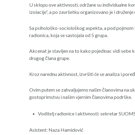
U sklopu ove aktivnosti, održane su individualne kon
izolacije“, a po završetku organizovano je i druženje
Sa psihološko-sociološkog aspekta, a pod pojmom i 
radionica, koja se sastojala od 5 grupa.
Akcenat je stavljen na to kako pojedinac vidi sebe ka
drugog člana grupe.
Kroz narednu aktivnost, izvršiti će se analiza i poređ
Ovim putem se zahvaljujemo našim članovima na uka
gostoprimstvu i našim vjernim članovima podrške.
Voditelj radionice i aktivnosti: sekretar SUOM
Asistent: Naza Hamidović