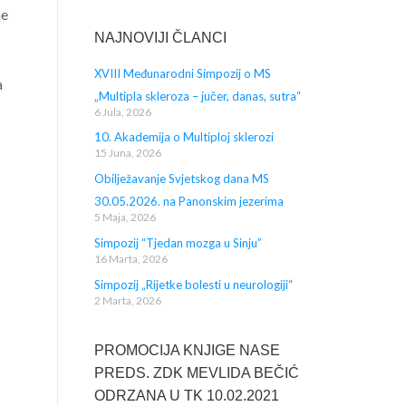
ne
NAJNOVIJI ČLANCI
XVIII Međunarodni Simpozij o MS
a
„Multipla skleroza – jučer, danas, sutra“
6 Jula, 2026
10. Akademija o Multiploj sklerozi
15 Juna, 2026
Obilježavanje Svjetskog dana MS
30.05.2026. na Panonskim jezerima
5 Maja, 2026
Simpozij “Tjedan mozga u Sinju”
16 Marta, 2026
Simpozij „Rijetke bolesti u neurologiji“
2 Marta, 2026
PROMOCIJA KNJIGE NASE
PREDS. ZDK MEVLIDA BEČIĆ
ODRZANA U TK 10.02.2021