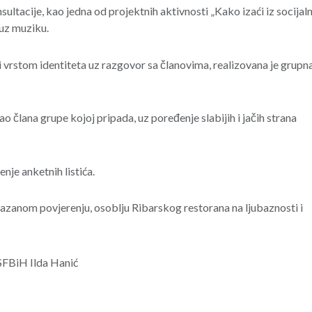
sultacije, kao jedna od projektnih aktivnosti „Kako izaći iz socijal
 uz muziku.
vrstom identiteta uz razgovor sa članovima, realizovana je grupn
o člana grupe kojoj pripada, uz poređenje slabijih i jačih strana
enje anketnih listića.
zanom povjerenju, osoblju Ribarskog restorana na ljubaznosti i
SFBiH Ilda Hanić