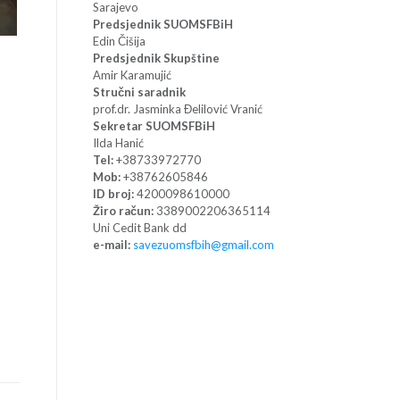
Sarajevo
Predsjednik SUOMSFBiH
Edin Čišija
Predsjednik Skupštine
Amir Karamujić
Stručni saradnik
prof.dr. Jasminka Đelilović Vranić
Sekretar SUOMSFBiH
Ilda Hanić
Tel:
+38733972770
Mob:
+38762605846
ID broj:
4200098610000
Žiro račun:
3389002206365114
Uni Cedit Bank dd
e-mail:
savezuomsfbih@gmail.com