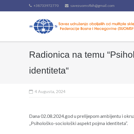
Skip
+38733972770
savezuomsfbih@gmail.com
to
content
Radionica na temu “Psiho
identiteta“
4 Augusta, 2024
Dana 02.08.2024.god u prelijepom ambijentu i okruž
„Psihološko-sociološki aspekt pojma identiteta“.