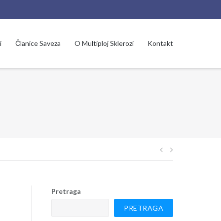
i
Članice Saveza
O Multiploj Sklerozi
Kontakt
Navigacija
članaka
Pretraga
PRETRAGA