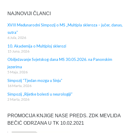
NAJNOVIJI ČLANCI
XVIII Međunarodni Simpozij o MS „Multipla skleroza – jučer, danas,
sutra“
6 Jula, 2026
10. Akademija o Multiploj sklerozi
15 Juna, 2026
Obilježavanje Svjetskog dana MS 30.05.2026. na Panonskim
jezerima
5 Maja, 2026
Simpozij “Tjedan mozga u Sinju”
16 Marta, 2026
Simpozij „Rijetke bolesti u neurologiji“
2 Marta, 2026
PROMOCIJA KNJIGE NASE PREDS. ZDK MEVLIDA
BEČIĆ ODRZANA U TK 10.02.2021