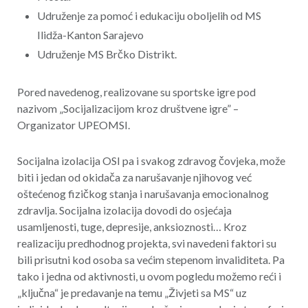
Udruženje za pomoć i edukaciju oboljelih od MS
Ilidža-Kanton Sarajevo
Udruženje MS Brčko Distrikt.
Pored navedenog, realizovane su sportske igre pod
nazivom „Socijalizacijom kroz društvene igre” –
Organizator UPEOMSI.
Socijalna izolacija OSI pa i svakog zdravog čovjeka, može
biti i jedan od okidača za narušavanje njihovog već
oštećenog fizičkog stanja i narušavanja emocionalnog
zdravlja. Socijalna izolacija dovodi do osjećaja
usamljenosti, tuge, depresije, anksioznosti… Kroz
realizaciju predhodnog projekta, svi navedeni faktori su
bili prisutni kod osoba sa većim stepenom invaliditeta. Pa
tako i jedna od aktivnosti, u ovom pogledu možemo reći i
„ključna“ je predavanje na temu „Živjeti sa MS“ uz