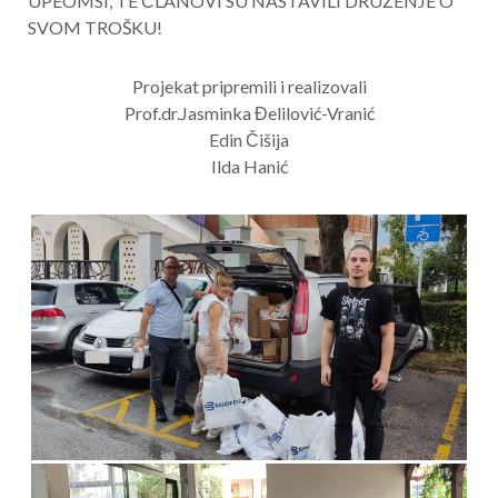
UPEOMSI, TE ČLANOVI SU NASTAVILI DRUŽENJE O
SVOM TROŠKU!
Projekat pripremili i realizovali
Prof.dr.Jasminka Đelilović-Vranić
Edin Čišija
Ilda Hanić