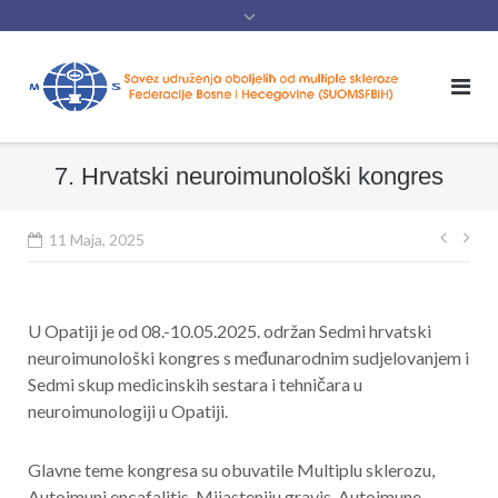
content
7. Hrvatski neuroimunološki kongres
Navig
11 Maja, 2025
član
U Opatiji je od 08.-10.05.2025. održan Sedmi hrvatski
neuroimunološki kongres s međunarodnim sudjelovanjem i
Sedmi skup medicinskih sestara i tehničara u
neuroimunologiji u Opatiji.
Glavne teme kongresa su obuvatile Multiplu sklerozu,
Autoimuni encafalitis, Mijasteniju gravis, Autoimune