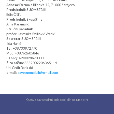
Adresa:
Džemala Bijedića 42, 71000 Sarajevo
Predsjednik SUOMSFBiH
Edin Čišija
Predsjednik Skupštine
Amir Karamujić
Stručni saradnik
prof.dr. Jasminka Đelilović Vranić
Sekretar SUOMSFBiH
Ilda Hanić
Tel:
+38733972770
Mob:
+38762605846
ID broj:
4200098610000
Žiro račun:
3389002206365114
Uni Cedit Bank dd
e-mail:
savezuomsfbih@gmail.com
© 2026
Savez udruženja oboljelih od MS FBiH