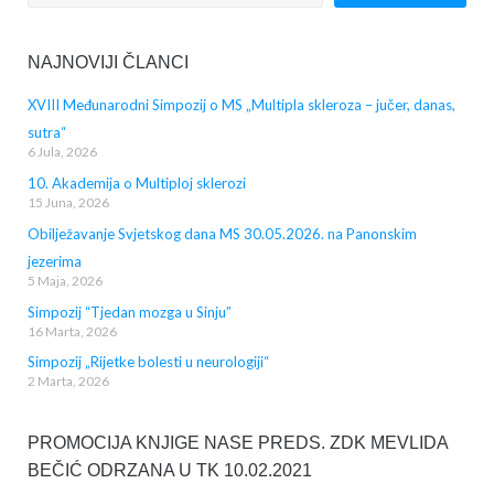
NAJNOVIJI ČLANCI
XVIII Međunarodni Simpozij o MS „Multipla skleroza – jučer, danas,
sutra“
6 Jula, 2026
10. Akademija o Multiploj sklerozi
15 Juna, 2026
Obilježavanje Svjetskog dana MS 30.05.2026. na Panonskim
jezerima
5 Maja, 2026
Simpozij “Tjedan mozga u Sinju”
16 Marta, 2026
Simpozij „Rijetke bolesti u neurologiji“
2 Marta, 2026
PROMOCIJA KNJIGE NASE PREDS. ZDK MEVLIDA
BEČIĆ ODRZANA U TK 10.02.2021